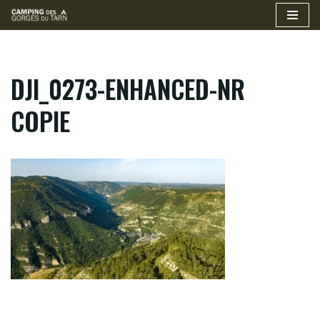
Aller
au
contenu
DJI_0273-ENHANCED-NR
COPIE